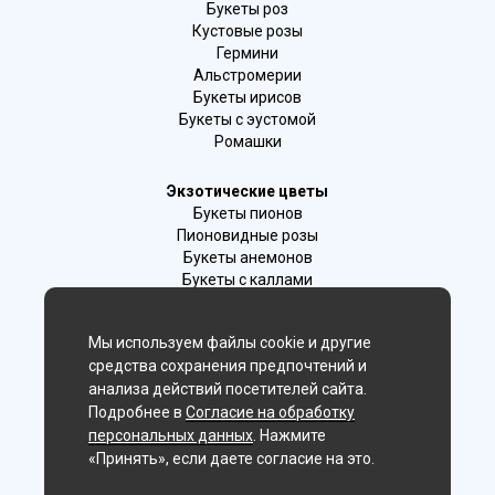
Букеты роз
Кустовые розы
Гермини
Альстромерии
Букеты ирисов
Букеты с эустомой
Ромашки
Экзотические цветы
Букеты пионов
Пионовидные розы
Букеты анемонов
Букеты с каллами
Букеты с фрезиями
Цимбидиум
Мы используем файлы cookie и другие
Лаванда
средства сохранения предпочтений и
Гиацинты
анализа действий посетителей сайта.
Подробнее в
Согласие на обработку
Мы в соц. сетях:
персональных данных
. Нажмите
«Принять», если даете согласие на это.
Искитим