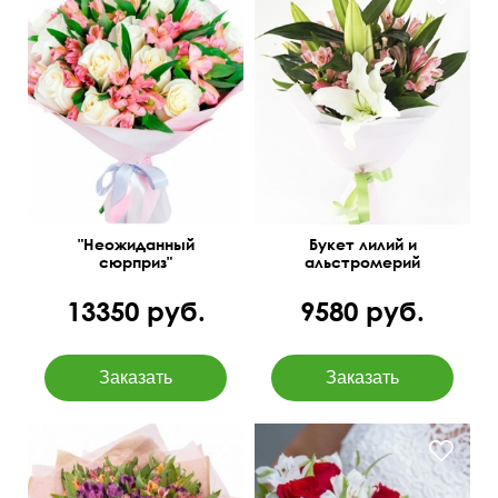
Белые розы, розовые
Упаковка фетр
альстромерии,
оформление
60 см
45 см
"Неожиданный
Букет лилий и
сюрприз"
альстромерий
13350 руб.
9580 руб.