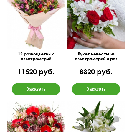
Яркие, сочные цвета
Фисташка, лента
55 см
40 см
19 разноцветных
Букет невесты из
альстромерий
альстромерий и роз
11520 руб.
8320 руб.
Страстная композиция из