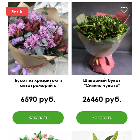
60 см
55 см
Букет из хризантем и
Шикарный букет
альстромерий с
"Сияние чувств"
добавлением статицы
"Лесная нимфа"
6590 руб.
26460 руб.