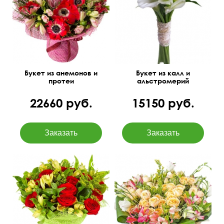
экзотических цветов
Букет из анемонов и
Букет из калл и
протеи
альстромерий
22660 руб.
15150 руб.
Эквадорские розы 50см,
альстромерии, солидаго,
55 см
45 см
аспидистра, салал