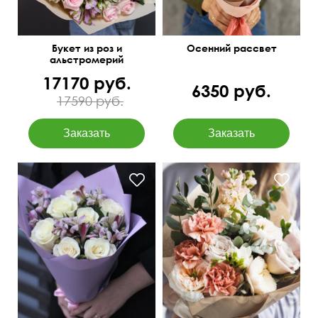
Букет из роз и
Осенний рассвет
альстромерий
17170 руб.
6350 руб.
17590 руб.
Очень чувственный
Составим под ваш
букетик
бюджет