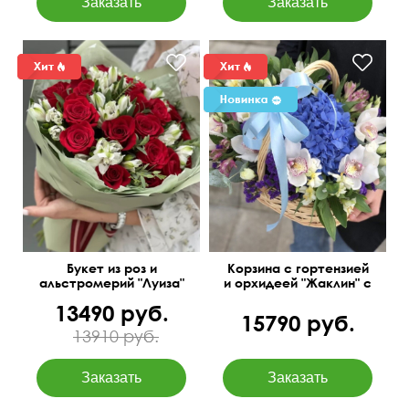
Букет из роз и
Корзина с гортензией
альстромерий "Луиза"
и орхидеей "Жаклин" с
добавлением
13490 руб.
эустомы и
15790 руб.
альстромерий
13910 руб.