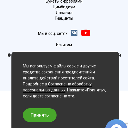
Букеты с фрезиями
Цимбидиум
Лаванда
Гиацинты
Мы в соц. сетях:
Искитим
© Delaflor - доставка цветов, 2012-2026
ИП Рыжков Евгений
Вячеславович
ИНН 540409481687 ОГРН 325547600130383
Мы используем файлы cookie и другие
средства сохранения предпочтений и
анализа действий посетителей сайта.
Подробнее в
Согласие на обработку
персональных данных
. Нажмите «Принять»,
если даете согласие на это.
Принять