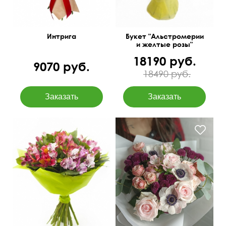
Интрига
Букет "Альстромерии
и желтые розы"
18190 руб.
9070 руб.
18490 руб.
Анемоны, пионовидны
розы бомбастик, сантини,
17 веток альстромерий
альстромерия, эвкалипт
Цинера