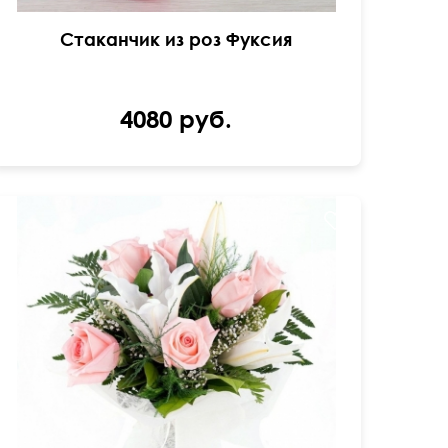
Стаканчик из роз Фуксия
4080 руб.
Розовая роза - 7шт., лилия - 2шт., гипсофила,
папоротник.
55 см
40 см