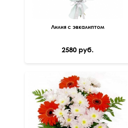
Лилия с эвкалиптом
2580 руб.
Букет из хризантем, гербер и папоротника.