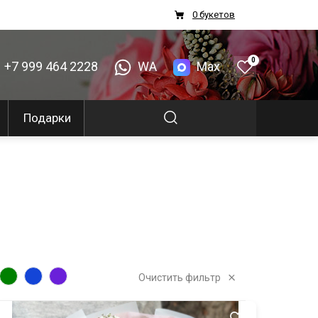
0 букетов
0
+7 999 464 2228
WA
Max
Подарки
Очистить фильтр