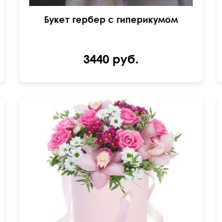
Букет гербер с гиперикумом
3440 руб.
Розы Россия, орхидея цимбидиум в колбе,
хризантемы сантини, папоротник, питтоспорум