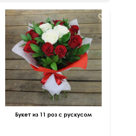
Двойной фетр
50 см
40 см
Букет из 11 роз с рускусом