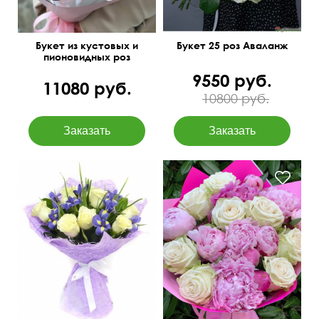
Букет из кустовых и
Букет 25 роз Аваланж
пионовидных роз
9550 руб.
11080 руб.
10800 руб.
Роза Vendella, ирис Blue
magic, сизаль
Современная упаковка
50 см
40 см