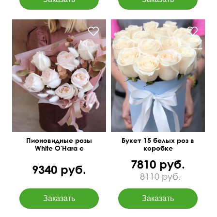
С позолоченным
эвкалиптом
Пионовидные розы
Букет 15 белых роз в
White O'Hara с
коробке
лагурусом
7810 руб.
9340 руб.
8110 руб.