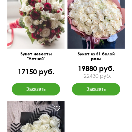
Одиночные и кустовые
розы, гиперикум, лента
50 см
60 см
кружевная
Букет невесты
Букет из 51 белой
"Летний"
розы
19880 руб.
17150 руб.
22430 руб.