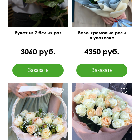
Букет из 7 белых роз
Бело-кремовые розы
в упаковке
3060 руб.
4350 руб.
Розы, гипсофила, зелень,
оазис, корзина плетёная,
50 см
50 см
бант