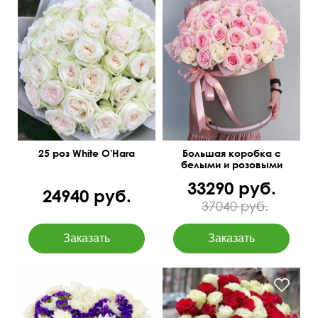
Получатель точно будет в
Крупный махровый бутон
восторге!
25 роз White O'Hara
Большая коробка с
белыми и розовыми
розами
33290 руб.
24940 руб.
37040 руб.