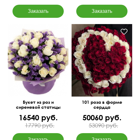
I love you
50 см
45 см
Букет из роз и
101 роза в форме
сиреневой статицы
сердца
16540 руб.
50060 руб.
17790 руб.
53090 руб.