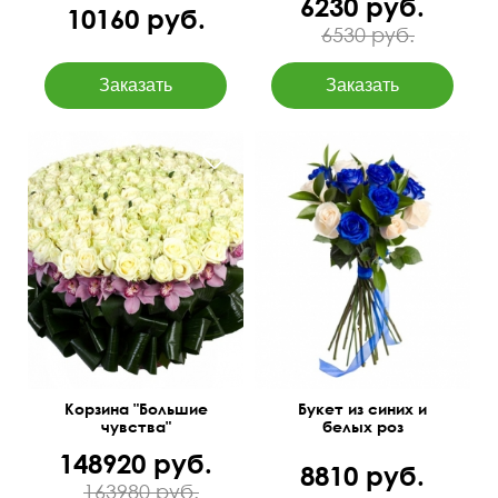
6230 руб.
10160 руб.
6530 руб.
251 роза, орхидеи
(цимбидиум), аспидистра,
60 см
35 см
салал, оазис.
60 см
80 см
Корзина "Большие
Букет из синих и
чувства"
белых роз
148920 руб.
8810 руб.
163980 руб.