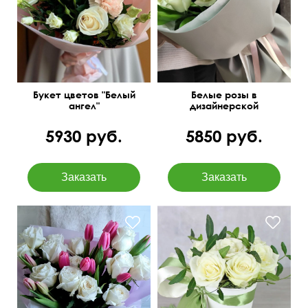
50 см
40 см
50 см
25 см
Букет цветов "Белый
Белые розы в
ангел"
дизайнерской
упаковке
5930 руб.
5850 руб.
Доставка от 120 минут
50 см
40 см