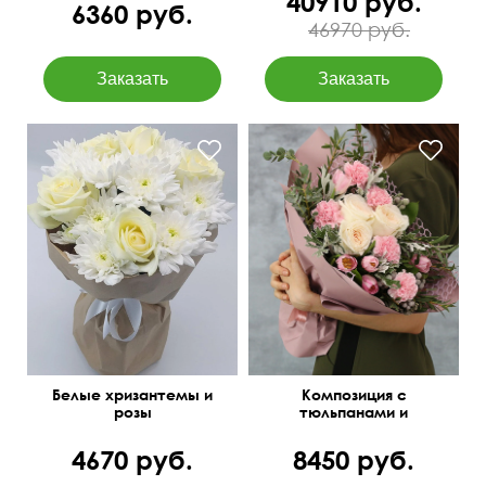
40910 руб.
6360 руб.
46970 руб.
Зелень: бруния, листья
Крафт бумага
питтоспорума
Белые хризантемы и
Композиция с
розы
тюльпанами и
диантусами "Пируэт"
4670 руб.
8450 руб.