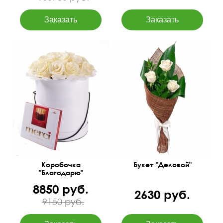
Белые розы, итальянский
русскус, аспидистра,
Свежие розы в коробке и
джут.
конфеты Мерси.
50 см
30 см
Коробочка
Букет "Деловой"
"Благодарю"
8850 руб.
2630 руб.
9150 руб.