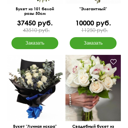
Букет из 101 белой
"Элегантный"
розы 50см
37450 руб.
10000 руб.
43510 руб.
11250 руб.
11 белых роз, эвкалипт
Бэби Блу, матовая пленка,
С листьями салала
атласная лента.
55 см
45 см
Букет "Лунная искра"
Свадебный букет из