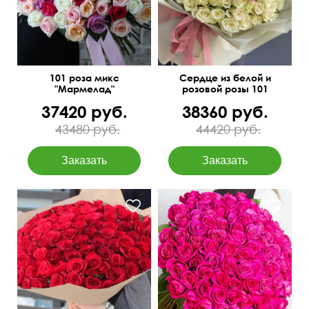
101 роза микс
Сердце из белой и
"Мармелад"
розовой розы 101
37420 руб.
38360 руб.
43480 руб.
44420 руб.
Размер и цена зависит от
Цветы Эквадор
высоты розы