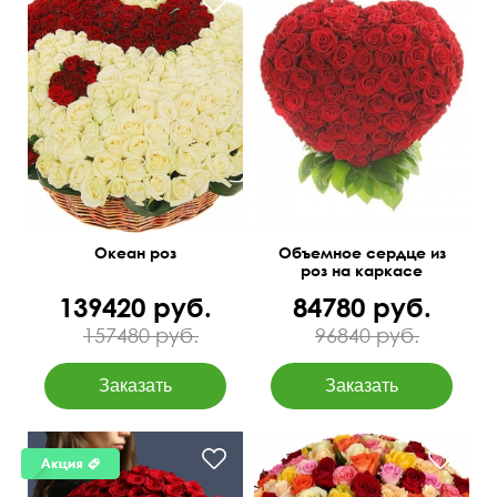
Гигантская корзина из 301
60 см
65 см
розы, аспидистра, оазис
Океан роз
Объемное сердце из
роз на каркасе
139420 руб.
84780 руб.
157480 руб.
96840 руб.