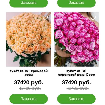
Нежные розы Пич
Аваланч
Букет из 101 кремовой
Букет из 101
розы
сиреневой розы Deep
Purple под ленту
37420 руб.
37420 руб.
43480 руб.
43480 руб.