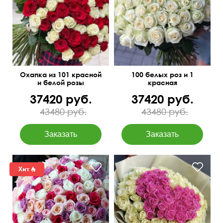
Доставим в день заказа
Охапка из 101 красной
100 белых роз и 1
и белой розы
красная
37420 руб.
37420 руб.
43480 руб.
43480 руб.
Упаковка Гигант из
матовой пленки