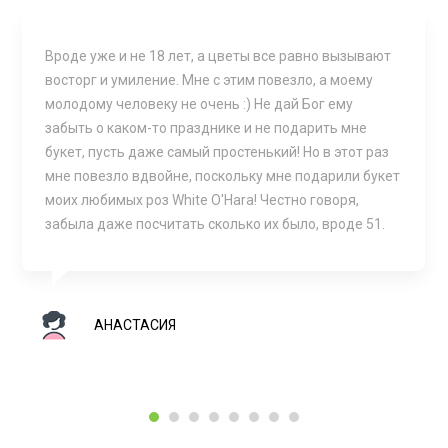
Вроде уже и не 18 лет, а цветы все равно вызывают
восторг и умиление. Мне с этим повезло, а моему
молодому человеку не очень :) Не дай Бог ему
забыть о каком-то празднике и не подарить мне
букет, пусть даже самый простенький! Но в этот раз
мне повезло вдвойне, поскольку мне подарили букет
моих любимых роз White O'Hara! Честно говоря,
забыла даже посчитать сколько их было, вроде 51.
АНАСТАСИЯ
1
2
3
4
5
6
7
8