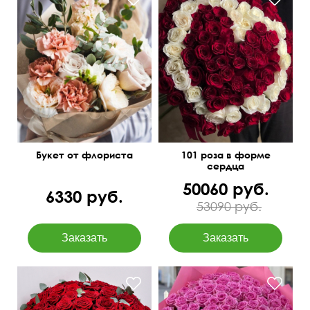
Составим под ваш
I love you
бюджет
Букет от флориста
101 роза в форме
сердца
50060 руб.
6330 руб.
53090 руб.