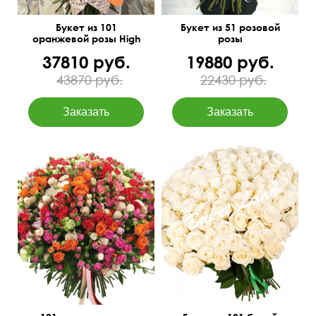
Букет из 101
Букет из 51 розовой
оранжевой розы High
розы
Orange в крафте
37810 руб.
19880 руб.
43870 руб.
22430 руб.
Под ленту, или в упаковке
Под атласную ленту
50 см
80 см