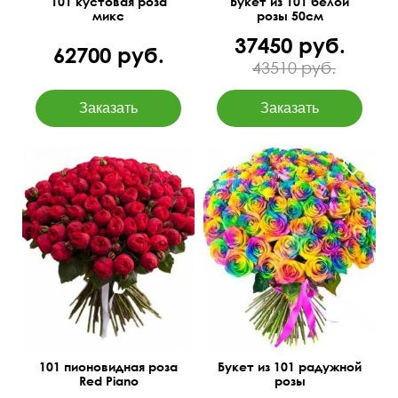
101 кустовая роза
Букет из 101 белой
микс
розы 50см
37450 руб.
62700 руб.
43510 руб.
Доставка букета
бесплатно
60 см
70 см
50 см
60 см
101 пионовидная роза
Букет из 101 радужной
Red Piano
розы