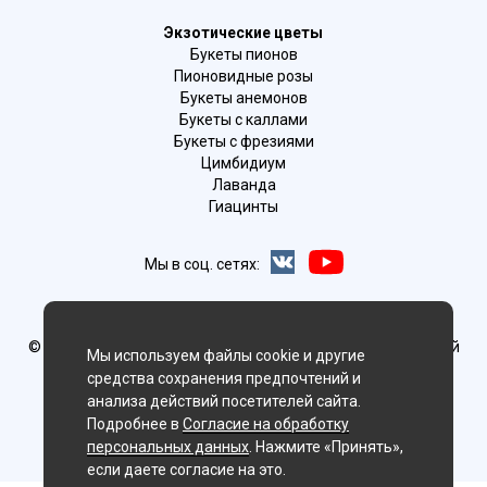
Экзотические цветы
Букеты пионов
Пионовидные розы
Букеты анемонов
Букеты с каллами
Букеты с фрезиями
Цимбидиум
Лаванда
Гиацинты
Мы в соц. сетях:
Искитим
© Delaflor - доставка цветов, 2012-2026
ИП Рыжков Евгений
Мы используем файлы cookie и другие
Вячеславович
средства сохранения предпочтений и
ИНН 540409481687 ОГРН 325547600130383
анализа действий посетителей сайта.
Подробнее в
Согласие на обработку
персональных данных
. Нажмите «Принять»,
если даете согласие на это.