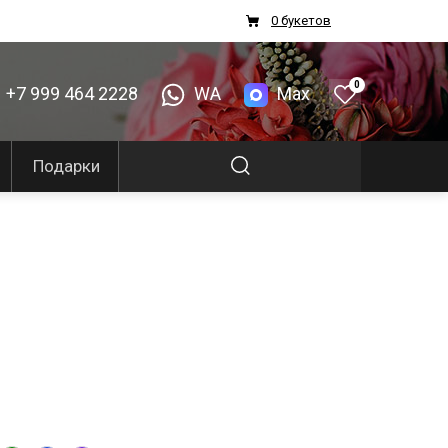
0 букетов
0
+7 999 464 2228
WA
Max
Подарки