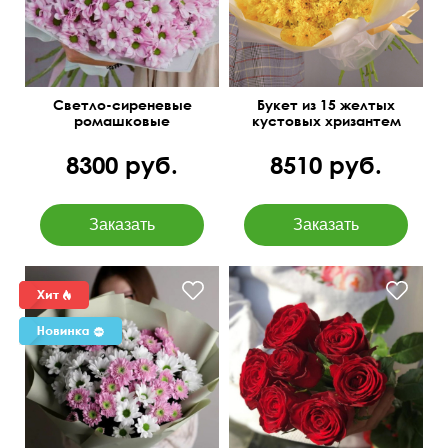
Светло-сиреневые
Букет из 15 желтых
ромашковые
кустовых хризантем
хризантемы с
оформлением
8300 руб.
8510 руб.