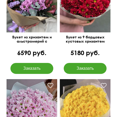
Букет из хризантем и
Букет из 9 бордовых
альстромерий с
кустовых хризантем
добавлением статицы
"Лесная нимфа"
6590 руб.
5180 руб.