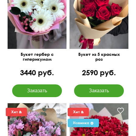
Изящный и очень милый
50 см
15 см
Букет гербер с
Букет из 5 красных
гиперикумом
роз
3440 руб.
2590 руб.