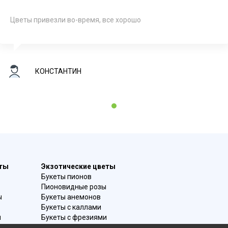
Цветы привезли во-время, все хорошо
КОНСТАНТИН
1
еты
Экзотические цветы
Букеты пионов
Пионовидные розы
ы
Букеты анемонов
Букеты с каллами
и
Букеты с фрезиями
в
Цимбидиум