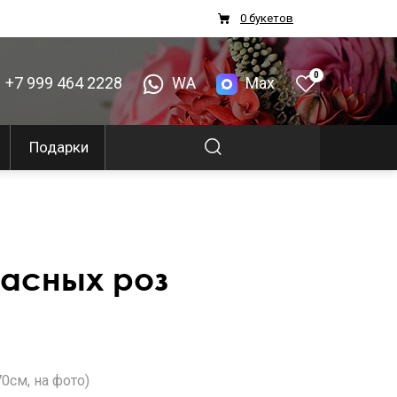
0 букетов
0
+7 999 464 2228
WA
Max
Подарки
расных роз
0см, на фото)