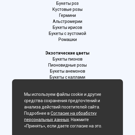
Букеты роз
Кустовые розы
Гермини
Альстромерии
Букеты ирисов
Букеты с эустомой
Ромашки
Экзотические цветы
Букеты пионов
Пионовидные розы
Букеты анемонов
Букеты с каллами
Букеты с фрезиями
Цимбидиум
Мы используем файлы cookie и другие
Лаванда
средства сохранения предпочтений и
Гиацинты
анализа действий посетителей сайта.
Подробнее в
Согласие на обработку
Мы в соц. сетях:
персональных данных
. Нажмите
«Принять», если даете согласие на это.
Искитим