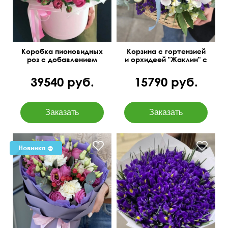
Коробка пионовидных
Корзина с гортензией
роз с добавлением
и орхидеей "Жаклин" с
эвкалипта
добавлением
эустомы и
39540 руб.
15790 руб.
альстромерий