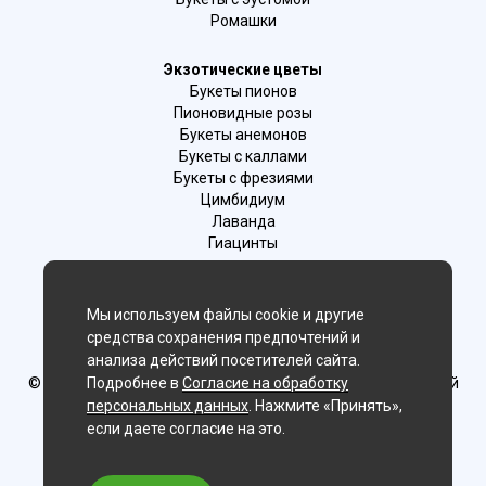
Ромашки
Экзотические цветы
Букеты пионов
Пионовидные розы
Букеты анемонов
Букеты с каллами
Букеты с фрезиями
Цимбидиум
Лаванда
Гиацинты
Мы в соц. сетях:
Мы используем файлы cookie и другие
средства сохранения предпочтений и
Искитим
анализа действий посетителей сайта.
© Delaflor - доставка цветов, 2012-2026
Подробнее в
Согласие на обработку
ИП Рыжков Евгений
Вячеславович
персональных данных
. Нажмите «Принять»,
ИНН 540409481687 ОГРН 325547600130383
если даете согласие на это.