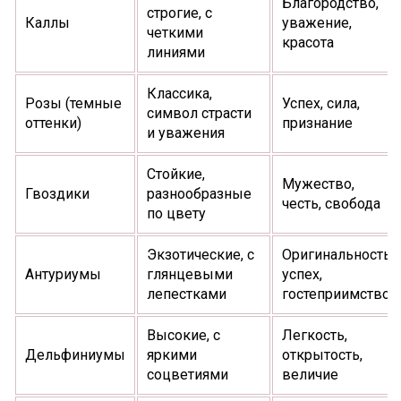
Благородство,
строгие, с
Каллы
уважение,
четкими
красота
линиями
Классика,
Розы (темные
Успех, сила,
символ страсти
оттенки)
признание
и уважения
Стойкие,
Мужество,
Гвоздики
разнообразные
честь, свобода
по цвету
Экзотические, с
Оригинальность,
Антуриумы
глянцевыми
успех,
лепестками
гостеприимство
Высокие, с
Легкость,
Дельфиниумы
яркими
открытость,
соцветиями
величие