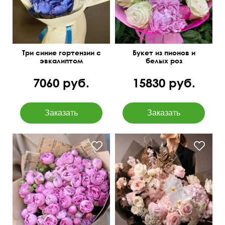
Три синие гортензии с
Букет из пионов и
эвкалиптом
белых роз
7060 руб.
15830 руб.
Озотамнус, орхидея
В крафтовой упаковке
ванда, аспарагус,
сухоцветы