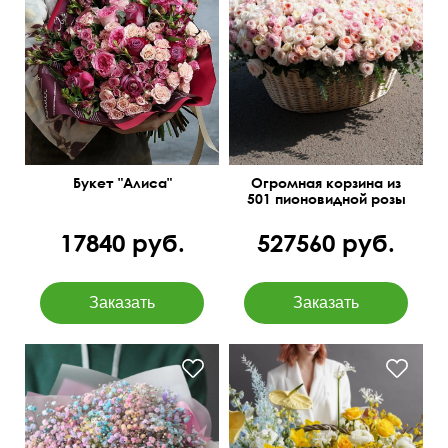
Смотрится потрясающе!
Букет "Алиса"
Огромная корзина из
501 пионовидной розы
17840 руб.
527560 руб.
Сезонная корзина из роз,
нарциссов, нарине,
дельфиниума,