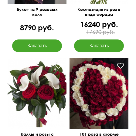
Букет из 9 розовых
Композиция из роз в
калл
виде сердца
16240 руб.
8790 руб.
17690 руб.
Открытка бесплатно
I love you
50 см
30 см
Каллы и розы с
101 роза в форме