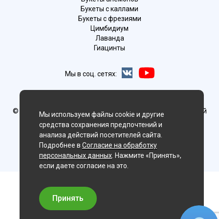
Букеты с каллами
Букеты с фрезиями
Цимбидиум
Лаванда
Гиацинты
Мы в соц. сетях:
Искитим
© Delaflor - доставка цветов, 2012-2026
ИП Рыжков Евгений
Мы используем файлы cookie и другие
Вячеславович
средства сохранения предпочтений и
ИНН 540409481687 ОГРН 325547600130383
анализа действий посетителей сайта.
Подробнее в
Согласие на обработку
персональных данных
. Нажмите «Принять»,
если даете согласие на это.
Принять