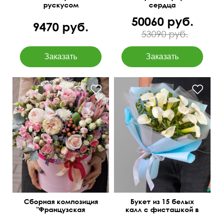
рускусом
сердца
50060 руб.
9470 руб.
53090 руб.
Протея King, эвкалипт
Беби блу, пионная роза,
лимониум
Сборная композиция
Букет из 15 белых
"Французская
калл с фисташкой в
роскошь"
упаковке