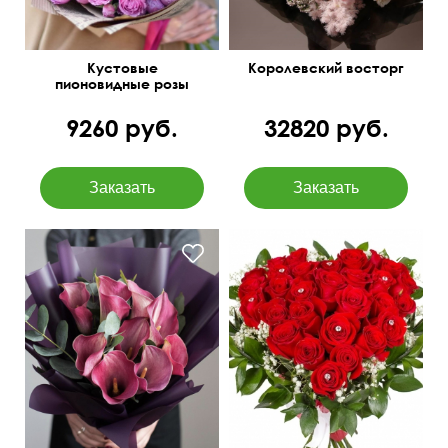
Кустовые
Королевский восторг
пионовидные розы
Бомбастик Баблс
9260 руб.
32820 руб.
С эвкалиптом baby blue
50 см
40 см