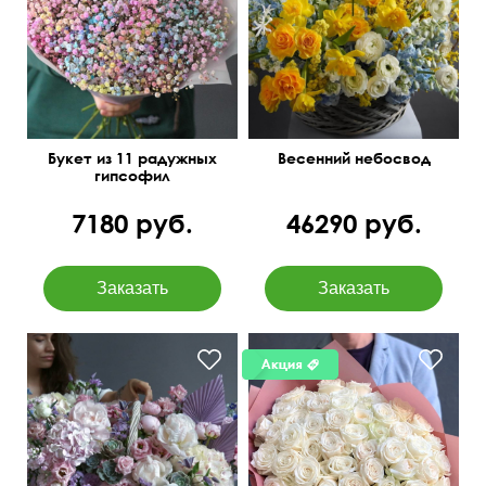
Доставка в день заказа
ранункулюсов и
антуриумов с
добавлением веток
крокосмии и мимозы.
Букет из 11 радужных
Весенний небосвод
гипсофил
7180 руб.
46290 руб.
Твидии, статица,
суккуленты, матиолы,
50 см
60 см
клематисы, папоротник и
др.