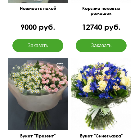
Нежность полей
Корзина полевых
ромашек
9000 руб.
12740 руб.
Синие ирисы, розы,
Танацетум (ромашки),
ромашка, сизаль, лента
кустовые розы
50 см
45 см
Букет "Презент"
Букет "Синеглазка"