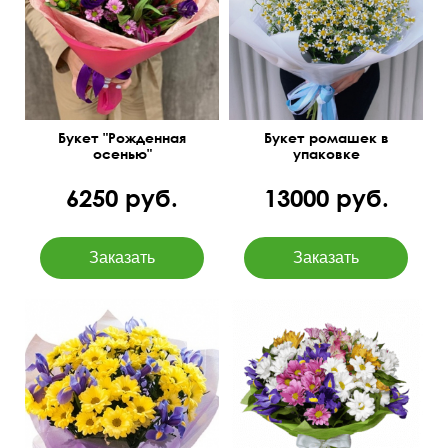
Букет "Рожденная
Букет ромашек в
осенью"
упаковке
6250 руб.
13000 руб.
Яркий букет из желтых и
голубых цветков
55 см
40 см