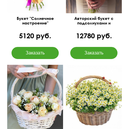
Букет "Солнечное
Авторский букет с
настроение"
подсолнухами и
ромашками
5120 руб.
12780 руб.
Корзинка маленькая,
Розы, гипсофила, зелень,
танацетум, оазис
оазис, корзина плетёная,
бант
см
35 см