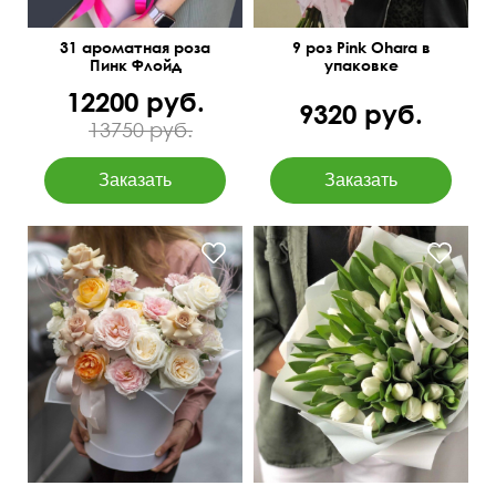
31 ароматная роза
9 роз Pink Ohara в
Пинк Флойд
упаковке
12200 руб.
9320 руб.
13750 руб.
Роза кустовая
пионовидная, диантусы,
эустома, гипсофила,
тишью, перья, оазис.