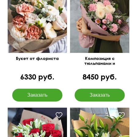
Составим под ваш
Зелень: бруния, листья
бюджет
питтоспорума
Букет от флориста
Композиция с
тюльпанами и
диантусами "Пируэт"
6330 руб.
8450 руб.