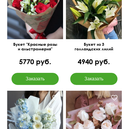
в крафтовой бумаге
В крафт бумаге
Букет "Красные розы
Букет из 3
и альстромерия"
голландских лилий
5770 руб.
4940 руб.
Дельфиниум, эустома,
С позолоченным
маттиола, амбрелла,
эвкалиптом
упаковка, лента...