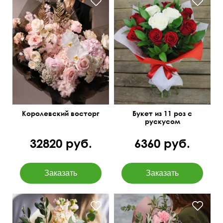
Озотамнус, орхидея
Двойной фетр
ванда, аспарагус,
сухоцветы
50 см
40 см
Королевский восторг
Букет из 11 роз с
рускусом
32820 руб.
6360 руб.