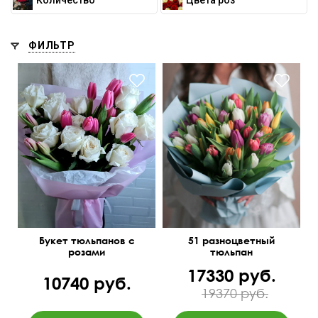
Количество
Цвета роз
ФИЛЬТР
50 см
40 см
45 см
45 см
Букет тюльпанов с
51 разноцветный
розами
тюльпан
17330 руб.
10740 руб.
19370 руб.