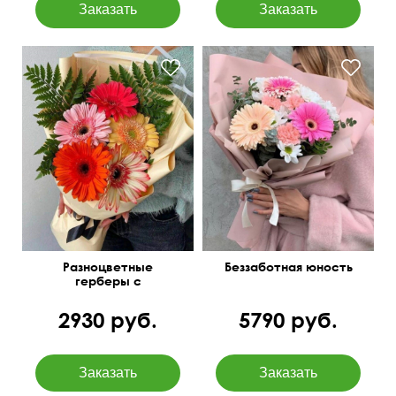
Гербера, кустовая
хризантема, фисташка,
50 см
25 см
эвкалипт парвифолия
Разноцветные
Беззаботная юность
герберы с
папоротником
2930 руб.
5790 руб.