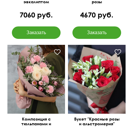
эвкалиптом
розы
7060 руб.
4670 руб.
Зелень: бруния, листья
в крафтовой бумаге
питтоспорума
Композиция с
Букет "Красные розы
тюльпанами и
и альстромерия"
диантусами "Пируэт"