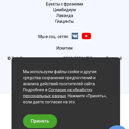
Букеты с фрезиями
Цимбидиум
Лаванда
Гиацинты
Мы в соц. сетях:
Искитим
© Delaflor - доставка цветов, 2012-2026
ИП Рыжков Евгений
Вячеславович
ИНН 540409481687 ОГРН 325547600130383
Мы используем файлы cookie и другие
средства сохранения предпочтений и
анализа действий посетителей сайта.
Подробнее в
Согласие на обработку
персональных данных
. Нажмите «Принять»,
если даете согласие на это.
Принять