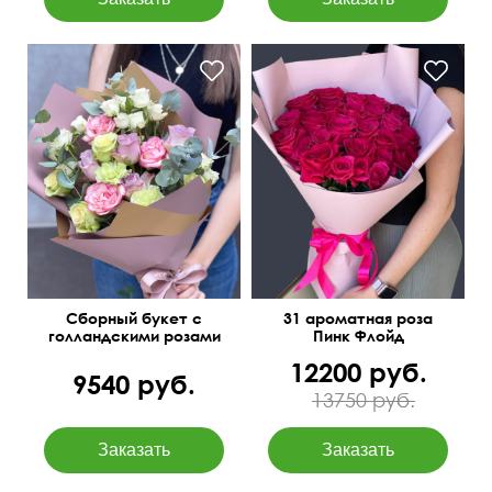
Диантусы, декор, зелень
55 см
40 см
Сборный букет с
31 ароматная роза
голландскими розами
Пинк Флойд
"Театр"
12200 руб.
9540 руб.
13750 руб.