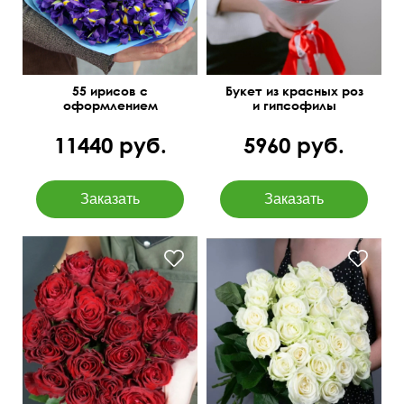
55 ирисов с
Букет из красных роз
оформлением
и гипсофилы
11440 руб.
5960 руб.
21 красная кенийская
50 см
25 см
роза